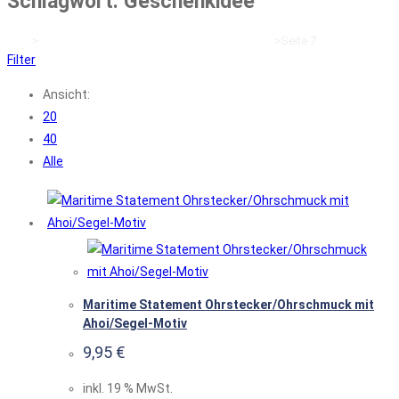
Schlagwort: Geschenkidee
Start
>
Produkte verschlagwortet mit „Geschenkidee“
>
Seite 7
Filter
Ansicht:
20
40
Alle
Maritime Statement Ohrstecker/Ohrschmuck mit
Ahoi/Segel-Motiv
9,95
€
inkl. 19 % MwSt.