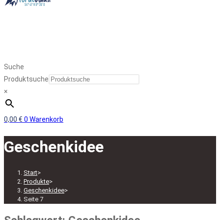
Suche
Produktsuche
×
0,00
€
0
Warenkorb
Geschenkidee
Start
>
Produkte
>
Geschenkidee
>
Seite 7