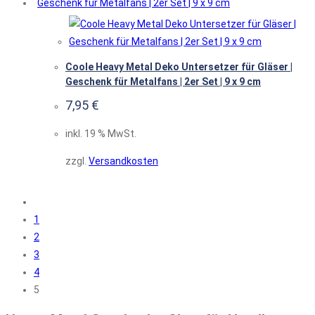
Coole Heavy Metal Deko Untersetzer für Gläser |
Geschenk für Metalfans | 2er Set | 9 x 9 cm
7,95
€
inkl. 19 % MwSt.
zzgl.
Versandkosten
1
2
3
4
5