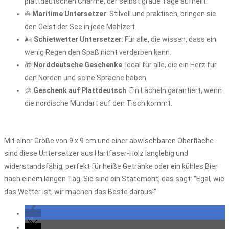
plattdeutschen Charme, der selbst graue Tage aufhellt.
⛵
Maritime Untersetzer
: Stilvoll und praktisch, bringen sie
den Geist der See in jede Mahlzeit.
🌬️
Schietwetter Untersetzer
: Für alle, die wissen, dass ein
wenig Regen den Spaß nicht verderben kann.
🎁
Norddeutsche Geschenke
: Ideal für alle, die ein Herz für
den Norden und seine Sprache haben.
🎨
Geschenk auf Plattdeutsch
: Ein Lächeln garantiert, wenn
die nordische Mundart auf den Tisch kommt.
Mit einer Größe von 9 x 9 cm und einer abwischbaren Oberfläche
sind diese Untersetzer aus Hartfaser-Holz langlebig und
widerstandsfähig, perfekt für heiße Getränke oder ein kühles Bier
nach einem langen Tag. Sie sind ein Statement, das sagt: “Egal, wie
das Wetter ist, wir machen das Beste daraus!”