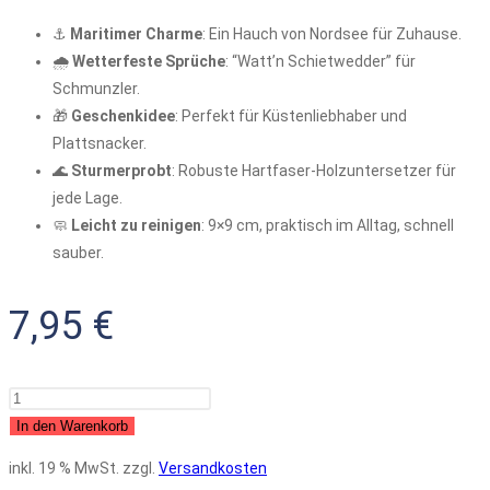
⚓
Maritimer Charme
: Ein Hauch von Nordsee für Zuhause.
🌧️
Wetterfeste Sprüche
: “Watt’n Schietwedder” für
Schmunzler.
🎁
Geschenkidee
: Perfekt für Küstenliebhaber und
Plattsnacker.
🌊
Sturmerprobt
: Robuste Hartfaser-Holzuntersetzer für
jede Lage.
🧼
Leicht zu reinigen
: 9×9 cm, praktisch im Alltag, schnell
sauber.
7,95
€
Lustige
maritime
In den Warenkorb
Spruch
inkl. 19 % MwSt.
zzgl.
Versandkosten
Untersetzer