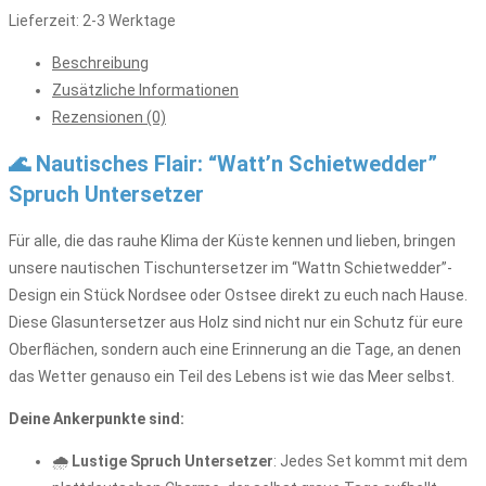
'Watt'n
Lieferzeit:
2-3 Werktage
Schietwedder'
Beschreibung
2er
Zusätzliche Informationen
Set
Rezensionen (0)
|
Geschenke
🌊 Nautisches Flair: “Watt’n Schietwedder”
auf
Spruch Untersetzer
Plattdeutsch
|
Für alle, die das rauhe Klima der Küste kennen und lieben, bringen
eckig
unsere nautischen Tischuntersetzer im “Wattn Schietwedder”-
Menge
Design ein Stück Nordsee oder Ostsee direkt zu euch nach Hause.
Diese Glasuntersetzer aus Holz sind nicht nur ein Schutz für eure
Oberflächen, sondern auch eine Erinnerung an die Tage, an denen
das Wetter genauso ein Teil des Lebens ist wie das Meer selbst.
Deine Ankerpunkte sind:
🌧️
Lustige Spruch Untersetzer
: Jedes Set kommt mit dem