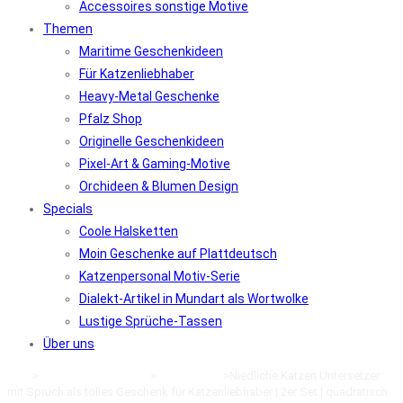
Accessoires sonstige Motive
Themen
Maritime Geschenkideen
Für Katzenliebhaber
Heavy-Metal Geschenke
Pfalz Shop
Originelle Geschenkideen
Pixel-Art & Gaming-Motive
Orchideen & Blumen Design
Specials
Coole Halsketten
Moin Geschenke auf Plattdeutsch
Katzenpersonal Motiv-Serie
Dialekt-Artikel in Mundart als Wortwolke
Lustige Sprüche-Tassen
Über uns
Start
>
Deko Geschenkideen
>
Katzen Deko
>
Niedliche Katzen Untersetzer
mit Spruch als tolles Geschenk für Katzenliebhaber | 2er Set | quadratisch