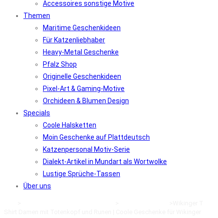
Accessoires sonstige Motive
Themen
Maritime Geschenkideen
Für Katzenliebhaber
Heavy-Metal Geschenke
Pfalz Shop
Originelle Geschenkideen
Pixel-Art & Gaming-Motive
Orchideen & Blumen Design
Specials
Coole Halsketten
Moin Geschenke auf Plattdeutsch
Katzenpersonal Motiv-Serie
Dialekt-Artikel in Mundart als Wortwolke
Lustige Sprüche-Tassen
Über uns
Start
>
Klamotten kaufen im Online-Shop
>
Maritime Kleidung
>
Wikinger T
Shirt Damen mit Totenkopf und Runen | Coole Geschenke für Wikinger