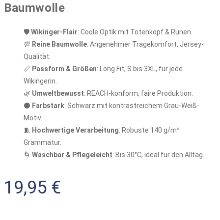
Baumwolle
🛡️
Wikinger-Flair
: Coole Optik mit Totenkopf & Runen.
💯
Reine Baumwolle
: Angenehmer Tragekomfort, Jersey-
Qualität.
📏
Passform & Größen
: Long Fit, S bis 3XL, für jede
Wikingerin.
🌿
Umweltbewusst
: REACH-konform, faire Produktion.
⚫
Farbstark
: Schwarz mit kontrastreichem Grau-Weiß-
Motiv.
🧵
Hochwertige Verarbeitung
: Robuste 140 g/m²
Grammatur.
🌀
Waschbar & Pflegeleicht
: Bis 30°C, ideal für den Alltag.
19,95
€