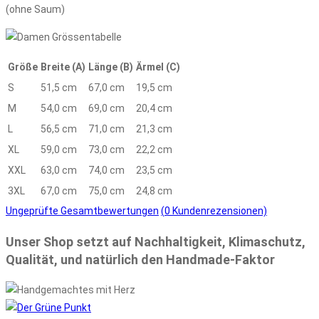
(ohne Saum)
Größe
Breite (A)
Länge (B)
Ärmel (C)
S
51,5 cm
67,0 cm
19,5 cm
M
54,0 cm
69,0 cm
20,4 cm
L
56,5 cm
71,0 cm
21,3 cm
XL
59,0 cm
73,0 cm
22,2 cm
XXL
63,0 cm
74,0 cm
23,5 cm
3XL
67,0 cm
75,0 cm
24,8 cm
Ungeprüfte Gesamtbewertungen
(
0
Kundenrezensionen)
Unser Shop setzt auf Nachhaltigkeit, Klimaschutz,
Qualität, und natürlich den Handmade-Faktor