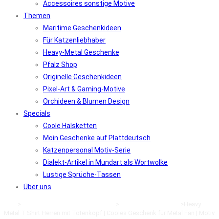
Accessoires sonstige Motive
Themen
Maritime Geschenkideen
Für Katzenliebhaber
Heavy-Metal Geschenke
Pfalz Shop
Originelle Geschenkideen
Pixel-Art & Gaming-Motive
Orchideen & Blumen Design
Specials
Coole Halsketten
Moin Geschenke auf Plattdeutsch
Katzenpersonal Motiv-Serie
Dialekt-Artikel in Mundart als Wortwolke
Lustige Sprüche-Tassen
Über uns
Start
>
Klamotten kaufen im Online-Shop
>
Heavy-Metal Kleidung
>
Heavy
Metal T Shirt Herren mit Totenkopf | Cooles Geschenk für Metal Fan | Motiv