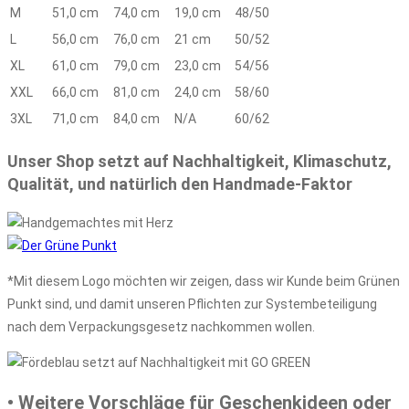
M
51,0 cm
74,0 cm
19,0 cm
48/50
L
56,0 cm
76,0 cm
21 cm
50/52
XL
61,0 cm
79,0 cm
23,0 cm
54/56
XXL
66,0 cm
81,0 cm
24,0 cm
58/60
3XL
71,0 cm
84,0 cm
N/A
60/62
Unser Shop setzt auf Nachhaltigkeit, Klimaschutz,
Qualität, und natürlich den Handmade-Faktor
*Mit diesem Logo möchten wir zeigen, dass wir Kunde beim Grünen
Punkt sind, und damit unseren Pflichten zur Systembeteiligung
nach dem Verpackungsgesetz nachkommen wollen.
• Weitere Vorschläge für Geschenkideen oder