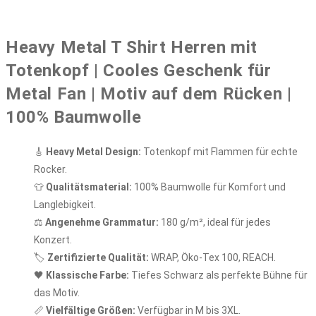
Heavy Metal T Shirt Herren mit
Totenkopf | Cooles Geschenk für
Metal Fan | Motiv auf dem Rücken |
100% Baumwolle
🎸
Heavy Metal Design:
Totenkopf mit Flammen für echte
Rocker.
👕
Qualitätsmaterial:
100% Baumwolle für Komfort und
Langlebigkeit.
⚖️
Angenehme Grammatur:
180 g/m², ideal für jedes
Konzert.
🏷️
Zertifizierte Qualität:
WRAP, Öko-Tex 100, REACH.
🖤
Klassische Farbe:
Tiefes Schwarz als perfekte Bühne für
das Motiv.
📏
Vielfältige Größen:
Verfügbar in M bis 3XL.