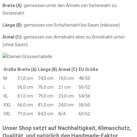
Breite (A):
gemessen unter den Ärmeln von Seitennaht zu
Seitennaht
Länge (B):
gemessen von Schulternaht bis Saum (inklusive)
Ärmel (C):
gemessen von Ärmelnaht oben zu Ärmelnaht unten
(ohne Saum)
Größe
Breite (A)
Länge (B)
Ärmel (C)
EU Größe
M
51,0 cm
74,0 cm
19,0 cm
48/50
L
56,0 cm
76,0 cm
21 cm
50/52
XL
61,0 cm
79,0 cm
23,0 cm
54/56
XXL
66,0 cm
81,0 cm
24,0 cm
58/60
3XL
71,0 cm
84,0 cm
N/A
60/62
Unser Shop setzt auf Nachhaltigkeit, Klimaschutz,
Qualität, und natürlich den Handmade-Faktor