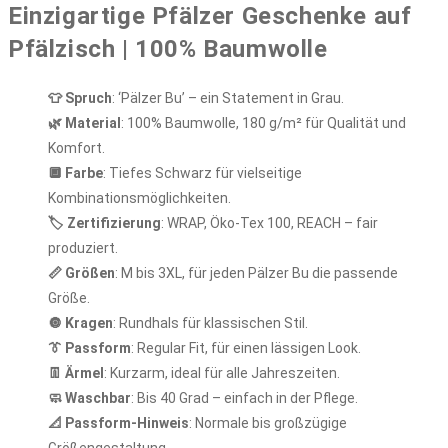
Einzigartige Pfälzer Geschenke auf
Pfälzisch | 100% Baumwolle
👕 Spruch
: ‘Pälzer Bu’ – ein Statement in Grau.
🌿 Material
: 100% Baumwolle, 180 g/m² für Qualität und
Komfort.
🔲 Farbe
: Tiefes Schwarz für vielseitige
Kombinationsmöglichkeiten.
🏷️ Zertifizierung
: WRAP, Öko-Tex 100, REACH – fair
produziert.
📏 Größen
: M bis 3XL, für jeden Pälzer Bu die passende
Größe.
🔘 Kragen
: Rundhals für klassischen Stil.
👔 Passform
: Regular Fit, für einen lässigen Look.
👖 Ärmel
: Kurzarm, ideal für alle Jahreszeiten.
🧼 Waschbar
: Bis 40 Grad – einfach in der Pflege.
📐 Passform-Hinweis
: Normale bis großzügige
Größengestaltung.