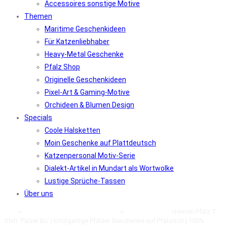
Accessoires sonstige Motive
Themen
Maritime Geschenkideen
Für Katzenliebhaber
Heavy-Metal Geschenke
Pfalz Shop
Originelle Geschenkideen
Pixel-Art & Gaming-Motive
Orchideen & Blumen Design
Specials
Coole Halsketten
Moin Geschenke auf Plattdeutsch
Katzenpersonal Motiv-Serie
Dialekt-Artikel in Mundart als Wortwolke
Lustige Sprüche-Tassen
Über uns
Start
>
Klamotten kaufen im Online-Shop
>
Pfälzer Kleidung
>
Herren Pfalz T
Shirt ‘Pälzer Bu’ | Einzigartige Pfälzer Geschenke auf Pfälzisch | 100%