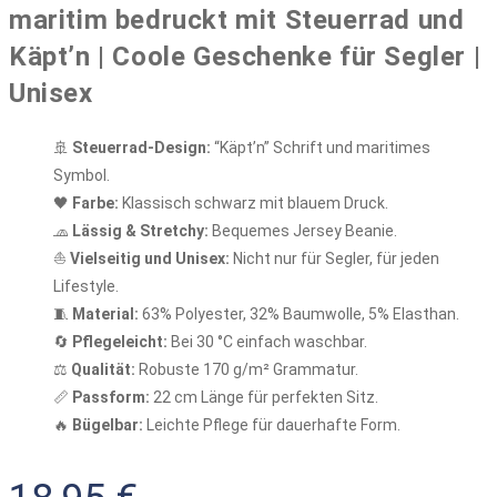
maritim bedruckt mit Steuerrad und
Käpt’n | Coole Geschenke für Segler |
Unisex
🚢
Steuerrad-Design:
“Käpt’n” Schrift und maritimes
Symbol.
🖤
Farbe:
Klassisch schwarz mit blauem Druck.
🧢
Lässig & Stretchy:
Bequemes Jersey Beanie.
⛵
Vielseitig und Unisex:
Nicht nur für Segler, für jeden
Lifestyle.
🧵
Material:
63% Polyester, 32% Baumwolle, 5% Elasthan.
🔄
Pflegeleicht:
Bei 30 °C einfach waschbar.
⚖️
Qualität:
Robuste 170 g/m² Grammatur.
📏
Passform:
22 cm Länge für perfekten Sitz.
🔥
Bügelbar:
Leichte Pflege für dauerhafte Form.