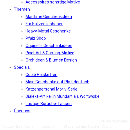
Accessoires sonstige Motive
Themen
Maritime Geschenkideen
Für Katzenliebhaber
Heavy-Metal Geschenke
Pfalz Shop
Originelle Geschenkideen
Pixel-Art & Gaming-Motive
Orchideen & Blumen Design
Specials
Coole Halsketten
Moin Geschenke auf Plattdeutsch
Katzenpersonal Motiv-Serie
Dialekt-Artikel in Mundart als Wortwolke
Lustige Sprüche-Tassen
Über uns
Start
>
Klamotten kaufen im Online-Shop
>
Maritime Kleidung
>
Norddeutsche
Mütze / Beanie maritim bedruckt mit Steuerrad und Käpt’n | Coole