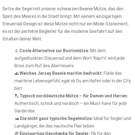
Setze die Segel mit unserer schwarzen Beanie Mütze, das den
Spirit des Meeres in die Stadt bringt. Mit seinem einzigartigen
Steuerrad-Design ist diese Mütze nicht nur ein Mode-Statement,
es ist der perfekte Begleiter für die moderne Seefahrt auf den
Straßen deiner Welt.
⚓
Coole Alternative zur Bootsmütze:
Mit dem
aufgedruckten Steuerrad und dem Wort ‘Käpt’n’ wird jede
Brise zum Ruf des Abenteuers.
🌊
Weiches Jersey Beanie maritim bedruckt:
Fühle das
maritime Lebensgefühl, egal ob Du am Hafen oder in der City
bist.
💂
Typisch norddeutsche Mütze – für Damen und Herren:
Authentisch, schick und nordisch – ein Must-have für jede
Garderobe.
🛥️
Die nicht ganz typische Segelmütze:
Ideal für Segler und
Landgänger, die das nautische Flair lieben.
🎁
Einzigartige Geschenke für Segler:
Ob für den