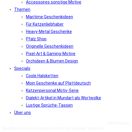
Accessoires sonstige Motive
Themen
Maritime Geschenkideen
Für Katzenliebhaber
Heavy-Metal Geschenke
Pfalz Shop
Originelle Geschenkideen
Pixel-Art & Gaming-Motive
Orchideen & Blumen Design
Specials
Coole Halsketten
Moin Geschenke auf Plattdeutsch
Katzenpersonal Motiv-Serie
Dialekt-Artikel in Mundart als Wortwolke
Lustige Sprüche-Tassen
Über uns
Start
>
Accessoires Geschenkideen
>
Heavy Metal Accessoires
>
Skull Design
Spardose mit Spruch ‘Manchmal bin ich sparsam’ bedruckt