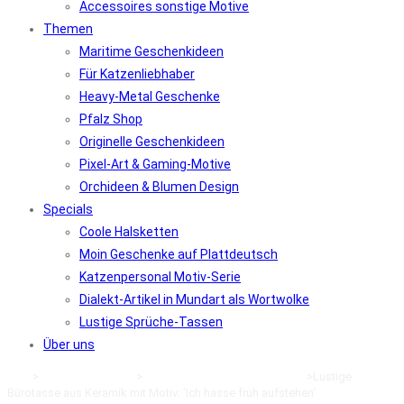
Accessoires sonstige Motive
Themen
Maritime Geschenkideen
Für Katzenliebhaber
Heavy-Metal Geschenke
Pfalz Shop
Originelle Geschenkideen
Pixel-Art & Gaming-Motive
Orchideen & Blumen Design
Specials
Coole Halsketten
Moin Geschenke auf Plattdeutsch
Katzenpersonal Motiv-Serie
Dialekt-Artikel in Mundart als Wortwolke
Lustige Sprüche-Tassen
Über uns
Start
>
Tassen und Gläser
>
Spruchbecher & lustige Tassen
>
Lustige
Bürotasse aus Keramik mit Motiv: ‘Ich hasse früh aufstehen’