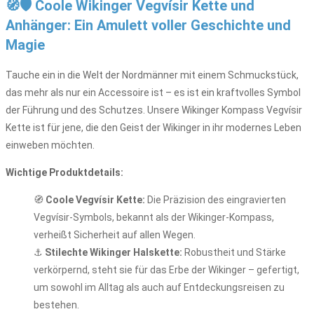
🧭🛡️ Coole Wikinger Vegvísir Kette und
Anhänger: Ein Amulett voller Geschichte und
Magie
Tauche ein in die Welt der Nordmänner mit einem Schmuckstück,
das mehr als nur ein Accessoire ist – es ist ein kraftvolles Symbol
der Führung und des Schutzes. Unsere Wikinger Kompass Vegvísir
Kette ist für jene, die den Geist der Wikinger in ihr modernes Leben
einweben möchten.
Wichtige Produktdetails:
🧭
Coole Vegvísir Kette:
Die Präzision des eingravierten
Vegvísir-Symbols, bekannt als der Wikinger-Kompass,
verheißt Sicherheit auf allen Wegen.
⚓
Stilechte Wikinger Halskette:
Robustheit und Stärke
verkörpernd, steht sie für das Erbe der Wikinger – gefertigt,
um sowohl im Alltag als auch auf Entdeckungsreisen zu
bestehen.