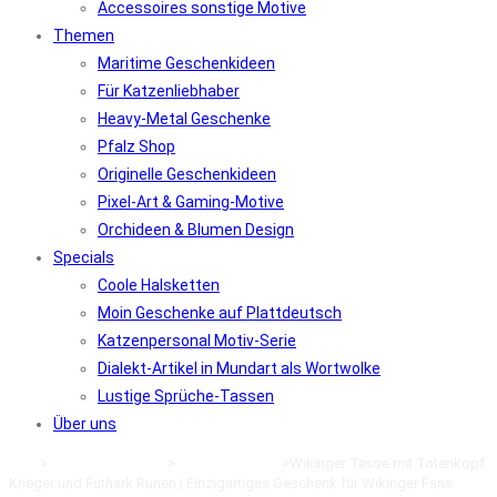
Accessoires sonstige Motive
Themen
Maritime Geschenkideen
Für Katzenliebhaber
Heavy-Metal Geschenke
Pfalz Shop
Originelle Geschenkideen
Pixel-Art & Gaming-Motive
Orchideen & Blumen Design
Specials
Coole Halsketten
Moin Geschenke auf Plattdeutsch
Katzenpersonal Motiv-Serie
Dialekt-Artikel in Mundart als Wortwolke
Lustige Sprüche-Tassen
Über uns
Start
>
Tassen und Gläser
>
Maritime Tassen
>
Wikinger Tasse mit Totenkopf
Krieger und Futhark Runen | Einzigartiges Geschenk für Wikinger Fans